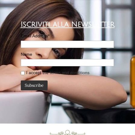
Iscriviti alla NewsLetter
Email Address*
Name
I accept the
terms and conditions