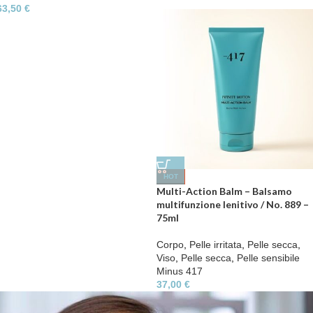
63,50
€
HOT
Multi-Action Balm – Balsamo
multifunzione lenitivo / No. 889 –
75ml
Corpo
,
Pelle irritata
,
Pelle secca
,
Viso
,
Pelle secca
,
Pelle sensibile
Minus 417
37,00
€