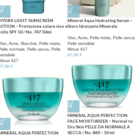
Mineral Aqua Hydrating Serum –
HYDRA LIGHT SUNSCREEN
Siero Idratante Minerale
LOTION – Protezione solare viso e
collo SPF 50 / No. 747 50ml
Viso
,
Acne
,
Pelle mista
,
Pelle secca
Pelle sensibile
Viso
,
Acne
,
Macchie
,
Pelle mista
,
Minus 417
Pelle normale
,
Pelle secca
,
Pelle
67,00
€
sensibile
Minus 417
37,00
€
MINERAL AQUA PERFECTION
FACE MOISTURIZER – Normal to
Dry Skin PELLE DA NORMALE A
SECCA / No. 860 – 50 ml
MINERAL AQUA PERFECTION