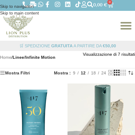
0
0,00
€
Skip to navigation
Skip to main content
🛒 SPEDIZIONE
GRATUITA
A PARTIRE DA
€50,00
Visualizzazione di 7 risultati
Home
/
Linee
/
Infinite Motion
Mostra Filtri
Mostra
9
12
18
24