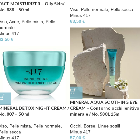
FACE MOISTURIZER – Oily Skin/
No. 888 – 50 ml
Viso
,
Pelle normale
,
Pelle secca
Minus 417
63,50
€
Viso
,
Acne
,
Pelle mista
,
Pelle
normale
Minus 417
63,50
€
MINERAL AQUA SOOTHING EYE
CREAM – Contorno occhi lenitivo
MINERAL DETOX NIGHT CREAM /
minerale / No. 5801 15ml
No. 807 – 50 ml
Occhi
,
Borse
,
Linee sottili
Viso
,
Pelle mista
,
Pelle normale
,
Minus 417
Pelle secca
57,00
€
Minus 417