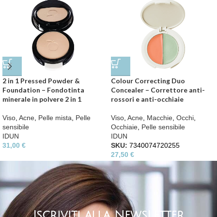
2 in 1 Pressed Powder &
Colour Correcting Duo
Foundation – Fondotinta
Concealer – Correttore anti-
minerale in polvere 2 in 1
rossori e anti-occhiaie
Viso
,
Acne
,
Pelle mista
,
Pelle
Viso
,
Acne
,
Macchie
,
Occhi
,
sensibile
Occhiaie
,
Pelle sensibile
IDUN
IDUN
31,00
€
SKU:
7340074720255
27,50
€
Iscriviti alla NewsLetter