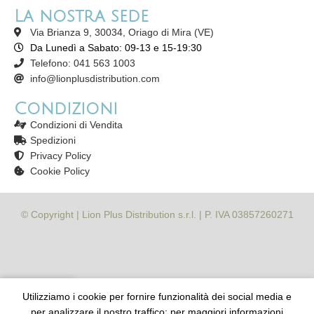
La nostra sede
Via Brianza 9, 30034, Oriago di Mira (VE)
Da Lunedì a Sabato: 09-13 e 15-19:30
Telefono: 041 563 1003
info@lionplusdistribution.com
Condizioni
Condizioni di Vendita
Spedizioni
Privacy Policy
Cookie Policy
© Copyright | Lion Plus Distribution s.r.l. | P. IVA 03857260271
Utilizziamo i cookie per fornire funzionalità dei social media e
egozio
Lista desideri
Carrello
Il mio account
per analizzare il nostro traffico: per maggiori informazioni