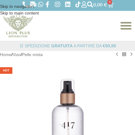
0
0,00
€
Skip to navigation
Skip to main content
🛒 SPEDIZIONE
GRATUITA
A PARTIRE DA
€50,00
Home
/
Viso
/
Pelle mista
HOT