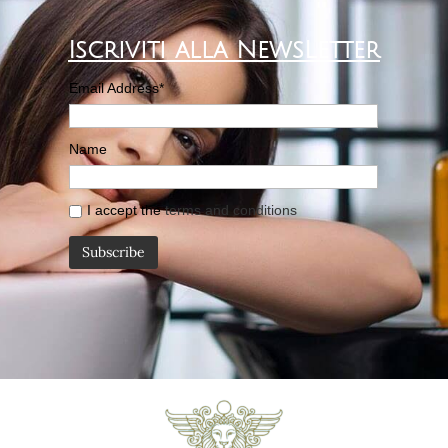
Iscriviti alla NewsLetter
Email Address*
Name
I accept the
terms and conditions