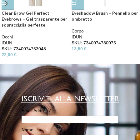
Clear Brow Gel Perfect
Eyeshadow Brush – Pennello per
Eyebrows – Gel trasparente per
ombretto
sopracciglia perfette
Corpo
Occhi
IDUN
IDUN
SKU:
7340074780075
SKU:
7340074753048
13,50
€
22,00
€
Iscriviti alla NewsLetter
Email Address*
Name