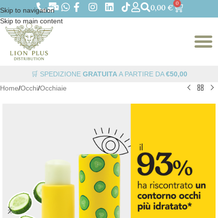
0
0,00
€
Skip to navigation
Skip to main content
🛒 SPEDIZIONE
GRATUITA
A PARTIRE DA
€50,00
Home
/
Occhi
/
Occhiaie